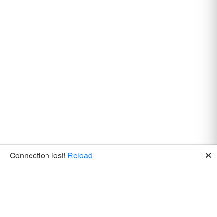
🗙
Connection lost!
Reload